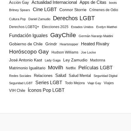
Actualidad Internacional
Apps de Citas
Acción Gay
boots
Cine LGBT
Connor Storrie
Crímenes de Odio
Britney Spears
Derechos LGBT
Cultura Pop
Daniel Zamudio
Derechos LGBTQ+
Elecciones 2025
Estados Unidos
Evelyn Matthei
GayChile
Fundación Iguales
Germán Naranjo Maldini
Gobierno de Chile
Grindr
Heated Rivalry
Heartstopper
Horóscopo Gay
Hudson Williams
Joe Locke
José Antonio Kast
Ley Zamudio
Madonna
Lady Gaga
Movilh
Películas LGBT
Matrimonio Igualitario
Netflix
Salud
Salud Mental
Relaciones
Redes Sociales
Seguridad Digital
Series LGBT
Todo Mejora
Viajes
Seguridad LGBT
Viaje Gay
Íconos Pop LGBT
VIH Chile