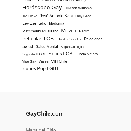
Heartstopper
Horóscopo Gay
Hudson Williams
José Antonio Kast
Joe Locke
Lady Gaga
Ley Zamudio
Madonna
Movilh
Matrimonio Igualitario
Netflix
Películas LGBT
Relaciones
Redes Sociales
Salud
Salud Mental
Seguridad Digital
Series LGBT
Todo Mejora
Seguridad LGBT
Viajes
VIH Chile
Viaje Gay
Íconos Pop LGBT
GayChile.com
Mapa del Sitio