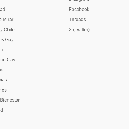
dad
Facebook
e Mirar
Threads
y Chile
X (Twitter)
os Gay
io
opo Gay
ne
mas
nes
 Bienestar
ad