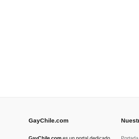
GayChile.com
Nuest
GayChile.com
es un portal dedicado
Portada