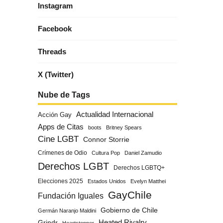
Instagram
Facebook
Threads
X (Twitter)
Nube de Tags
Actualidad Internacional
Acción Gay
Apps de Citas
boots
Britney Spears
Cine LGBT
Connor Storrie
Crímenes de Odio
Cultura Pop
Daniel Zamudio
Derechos LGBT
Derechos LGBTQ+
Elecciones 2025
Estados Unidos
Evelyn Matthei
GayChile
Fundación Iguales
Gobierno de Chile
Germán Naranjo Maldini
Grindr
Heated Rivalry