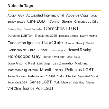
Nube de Tags
Actualidad Internacional
Apps de Citas
Acción Gay
boots
Cine LGBT
Connor Storrie
Crímenes de Odio
Britney Spears
Derechos LGBT
Cultura Pop
Daniel Zamudio
Derechos LGBTQ+
Elecciones 2025
Estados Unidos
Evelyn Matthei
GayChile
Fundación Iguales
Germán Naranjo Maldini
Gobierno de Chile
Grindr
Heated Rivalry
Heartstopper
Horóscopo Gay
Hudson Williams
Joe Locke
José Antonio Kast
Ley Zamudio
Madonna
Lady Gaga
Movilh
Películas LGBT
Matrimonio Igualitario
Netflix
Salud
Salud Mental
Relaciones
Redes Sociales
Seguridad Digital
Series LGBT
Todo Mejora
Viajes
Seguridad LGBT
Viaje Gay
Íconos Pop LGBT
VIH Chile