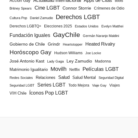
Actualidad Internacional
Apps de Citas
Acción Gay
boots
Cine LGBT
Connor Storrie
Crímenes de Odio
Britney Spears
Derechos LGBT
Cultura Pop
Daniel Zamudio
Derechos LGBTQ+
Elecciones 2025
Estados Unidos
Evelyn Matthei
GayChile
Fundación Iguales
Germán Naranjo Maldini
Gobierno de Chile
Grindr
Heated Rivalry
Heartstopper
Horóscopo Gay
Hudson Williams
Joe Locke
José Antonio Kast
Ley Zamudio
Madonna
Lady Gaga
Movilh
Películas LGBT
Matrimonio Igualitario
Netflix
Salud
Salud Mental
Relaciones
Redes Sociales
Seguridad Digital
Series LGBT
Todo Mejora
Viajes
Seguridad LGBT
Viaje Gay
Íconos Pop LGBT
VIH Chile