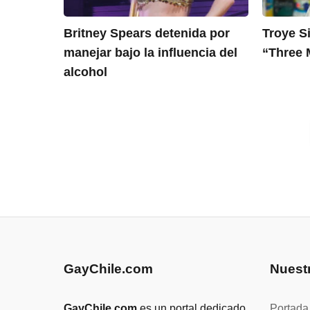
Britney Spears detenida por
Troye Si
manejar bajo la influencia del
“Three 
alcohol
GayChile.com
Nuest
GayChile.com
es un portal dedicado
Portada