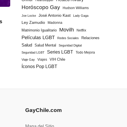
Heartstopper
Horóscopo Gay
Hudson Williams
José Antonio Kast
Joe Locke
Lady Gaga
s
Ley Zamudio
Madonna
Movilh
Matrimonio Igualitario
Netflix
Películas LGBT
Relaciones
Redes Sociales
Salud
Salud Mental
Seguridad Digital
Series LGBT
Todo Mejora
Seguridad LGBT
Viajes
VIH Chile
Viaje Gay
Íconos Pop LGBT
GayChile.com
Mapa del Sitio