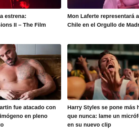
 estrena:
Mon Laferte representará 
ions II – The Film
Chile en el Orgullo de Mad
artin fue atacado con
Harry Styles se pone más 
rimógeno en pleno
que nunca: lame un micró
to
en su nuevo clip