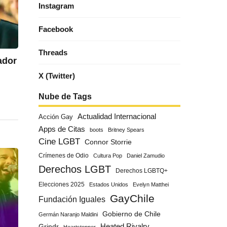
Instagram
Facebook
Threads
ador
X (Twitter)
Nube de Tags
Actualidad Internacional
Acción Gay
Apps de Citas
boots
Britney Spears
Cine LGBT
Connor Storrie
Crímenes de Odio
Cultura Pop
Daniel Zamudio
Derechos LGBT
Derechos LGBTQ+
Elecciones 2025
Estados Unidos
Evelyn Matthei
GayChile
Fundación Iguales
Gobierno de Chile
Germán Naranjo Maldini
Grindr
Heated Rivalry