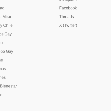
dad
Facebook
e Mirar
Threads
y Chile
X (Twitter)
os Gay
io
opo Gay
ne
mas
nes
 Bienestar
ad