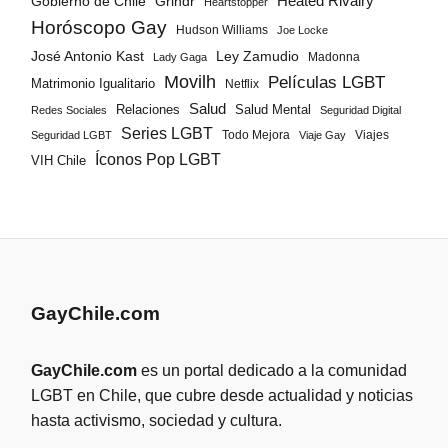
Gobierno de Chile
Grindr
Heated Rivalry
Heartstopper
Horóscopo Gay
Hudson Williams
Joe Locke
José Antonio Kast
Ley Zamudio
Madonna
Lady Gaga
Movilh
Películas LGBT
Matrimonio Igualitario
Netflix
Salud
Salud Mental
Relaciones
Redes Sociales
Seguridad Digital
Series LGBT
Todo Mejora
Viajes
Seguridad LGBT
Viaje Gay
Íconos Pop LGBT
VIH Chile
GayChile.com
GayChile.com
es un portal dedicado a la comunidad
LGBT en Chile, que cubre desde actualidad y noticias
hasta activismo, sociedad y cultura.