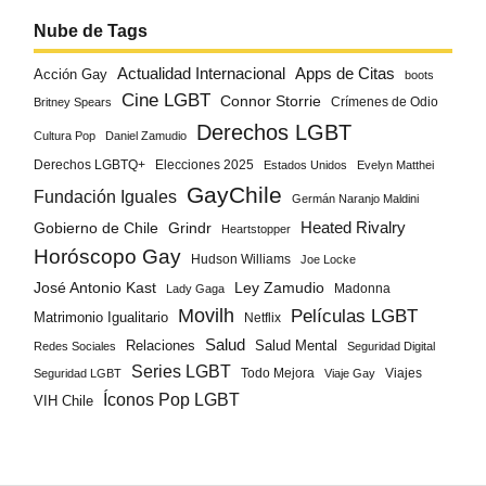
Nube de Tags
Actualidad Internacional
Apps de Citas
Acción Gay
boots
Cine LGBT
Connor Storrie
Crímenes de Odio
Britney Spears
Derechos LGBT
Cultura Pop
Daniel Zamudio
Derechos LGBTQ+
Elecciones 2025
Estados Unidos
Evelyn Matthei
GayChile
Fundación Iguales
Germán Naranjo Maldini
Gobierno de Chile
Grindr
Heated Rivalry
Heartstopper
Horóscopo Gay
Hudson Williams
Joe Locke
José Antonio Kast
Ley Zamudio
Madonna
Lady Gaga
Movilh
Películas LGBT
Matrimonio Igualitario
Netflix
Salud
Salud Mental
Relaciones
Redes Sociales
Seguridad Digital
Series LGBT
Todo Mejora
Viajes
Seguridad LGBT
Viaje Gay
Íconos Pop LGBT
VIH Chile