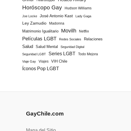
Heartstopper
Horóscopo Gay
Hudson Williams
José Antonio Kast
Joe Locke
Lady Gaga
Ley Zamudio
Madonna
Movilh
Matrimonio Igualitario
Netflix
Películas LGBT
Relaciones
Redes Sociales
Salud
Salud Mental
Seguridad Digital
Series LGBT
Todo Mejora
Seguridad LGBT
Viajes
VIH Chile
Viaje Gay
Íconos Pop LGBT
GayChile.com
Mapa del Sitio