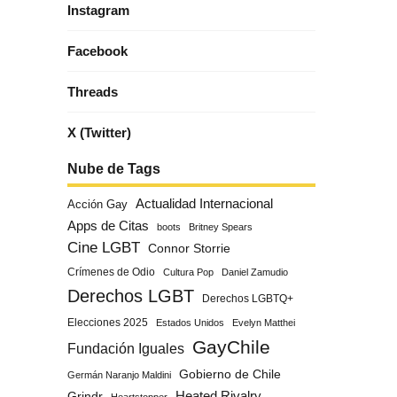
Instagram
Facebook
Threads
X (Twitter)
Nube de Tags
Actualidad Internacional
Acción Gay
Apps de Citas
boots
Britney Spears
Cine LGBT
Connor Storrie
Crímenes de Odio
Cultura Pop
Daniel Zamudio
Derechos LGBT
Derechos LGBTQ+
Elecciones 2025
Estados Unidos
Evelyn Matthei
GayChile
Fundación Iguales
Gobierno de Chile
Germán Naranjo Maldini
Grindr
Heated Rivalry