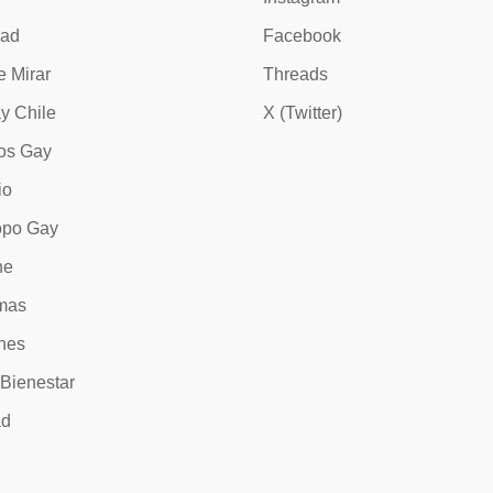
dad
Facebook
e Mirar
Threads
y Chile
X (Twitter)
os Gay
io
opo Gay
ne
mas
nes
 Bienestar
ad