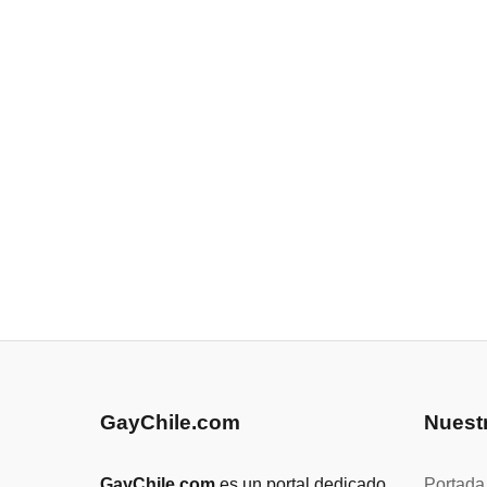
GayChile.com
Nuest
GayChile.com
es un portal dedicado
Portada