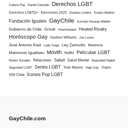
Derechos LGBT
Cultura Pop
Daniel Zamudio
Derechos LGBTQ+
Elecciones 2025
Estados Unidos
Evelyn Matthei
GayChile
Fundación Iguales
Germán Naranjo Maldini
Gobierno de Chile
Grindr
Heated Rivalry
Heartstopper
Horóscopo Gay
Hudson Williams
Joe Locke
José Antonio Kast
Ley Zamudio
Madonna
Lady Gaga
Movilh
Películas LGBT
Matrimonio Igualitario
Netflix
Salud
Salud Mental
Relaciones
Redes Sociales
Seguridad Digital
Series LGBT
Todo Mejora
Viajes
Seguridad LGBT
Viaje Gay
Íconos Pop LGBT
VIH Chile
GayChile.com