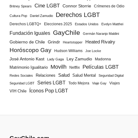
Cine LGBT
Connor Storrie
Crímenes de Odio
Britney Spears
Derechos LGBT
Cultura Pop
Daniel Zamudio
Derechos LGBTQ+
Elecciones 2025
Estados Unidos
Evelyn Matthei
GayChile
Fundación Iguales
Germán Naranjo Maldini
Gobierno de Chile
Grindr
Heated Rivalry
Heartstopper
Horóscopo Gay
Hudson Williams
Joe Locke
José Antonio Kast
Ley Zamudio
Madonna
Lady Gaga
Movilh
Películas LGBT
Matrimonio Igualitario
Netflix
Salud
Salud Mental
Relaciones
Redes Sociales
Seguridad Digital
Series LGBT
Todo Mejora
Viajes
Seguridad LGBT
Viaje Gay
Íconos Pop LGBT
VIH Chile