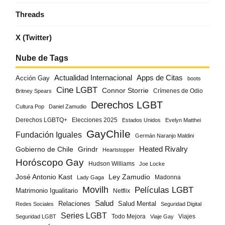
Threads
X (Twitter)
Nube de Tags
Actualidad Internacional
Apps de Citas
Acción Gay
boots
Cine LGBT
Connor Storrie
Crímenes de Odio
Britney Spears
Derechos LGBT
Cultura Pop
Daniel Zamudio
Derechos LGBTQ+
Elecciones 2025
Estados Unidos
Evelyn Matthei
GayChile
Fundación Iguales
Germán Naranjo Maldini
Gobierno de Chile
Grindr
Heated Rivalry
Heartstopper
Horóscopo Gay
Hudson Williams
Joe Locke
José Antonio Kast
Ley Zamudio
Madonna
Lady Gaga
Movilh
Películas LGBT
Matrimonio Igualitario
Netflix
Salud
Salud Mental
Relaciones
Redes Sociales
Seguridad Digital
Series LGBT
Todo Mejora
Viajes
Seguridad LGBT
Viaje Gay