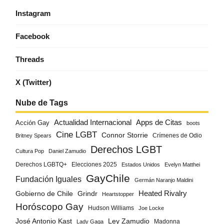
Instagram
Facebook
Threads
X (Twitter)
Nube de Tags
Actualidad Internacional
Apps de Citas
Acción Gay
boots
Cine LGBT
Connor Storrie
Crímenes de Odio
Britney Spears
Derechos LGBT
Cultura Pop
Daniel Zamudio
Derechos LGBTQ+
Elecciones 2025
Estados Unidos
Evelyn Matthei
GayChile
Fundación Iguales
Germán Naranjo Maldini
Gobierno de Chile
Grindr
Heated Rivalry
Heartstopper
Horóscopo Gay
Hudson Williams
Joe Locke
José Antonio Kast
Ley Zamudio
Madonna
Lady Gaga