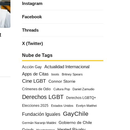
Instagram
Facebook
Threads
t
X (Twitter)
Nube de Tags
Actualidad Internacional
Acción Gay
Apps de Citas
boots
Britney Spears
Cine LGBT
Connor Storrie
Crímenes de Odio
Cultura Pop
Daniel Zamudio
Derechos LGBT
Derechos LGBTQ+
Elecciones 2025
Estados Unidos
Evelyn Matthei
GayChile
Fundación Iguales
Gobierno de Chile
Germán Naranjo Maldini
Grindr
Heated Rivalry