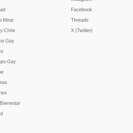
dad
Facebook
e Mirar
Threads
y Chile
X (Twitter)
os Gay
io
opo Gay
ne
mas
nes
 Bienestar
ad