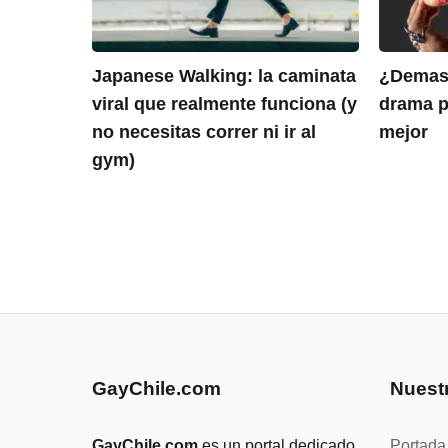
Japanese Walking: la caminata
¿Demasi
viral que realmente funciona (y
drama pa
no necesitas correr ni ir al
mejor
gym)
GayChile.com
Nuest
GayChile.com
es un portal dedicado
Portada