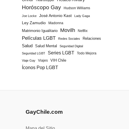
Heartstopper
Horóscopo Gay
Hudson Williams
José Antonio Kast
Joe Locke
Lady Gaga
Ley Zamudio
Madonna
Movilh
Matrimonio Igualitario
Netflix
Películas LGBT
Relaciones
Redes Sociales
Salud
Salud Mental
Seguridad Digital
Series LGBT
Todo Mejora
Seguridad LGBT
Viajes
VIH Chile
Viaje Gay
Íconos Pop LGBT
GayChile.com
Mapa del Sitio