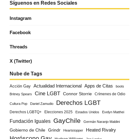
Síguenos en Redes Sociales
Instagram
Facebook
Threads
X (Twitter)
Nube de Tags
Actualidad Internacional
Apps de Citas
Acción Gay
boots
Cine LGBT
Connor Storrie
Crímenes de Odio
Britney Spears
Derechos LGBT
Cultura Pop
Daniel Zamudio
Derechos LGBTQ+
Elecciones 2025
Estados Unidos
Evelyn Matthei
GayChile
Fundación Iguales
Germán Naranjo Maldini
Gobierno de Chile
Grindr
Heated Rivalry
Heartstopper
Horóscopo Gay