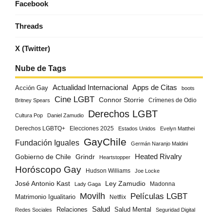
Facebook
Threads
X (Twitter)
Nube de Tags
Actualidad Internacional
Apps de Citas
Acción Gay
boots
Cine LGBT
Connor Storrie
Crímenes de Odio
Britney Spears
Derechos LGBT
Cultura Pop
Daniel Zamudio
Derechos LGBTQ+
Elecciones 2025
Estados Unidos
Evelyn Matthei
GayChile
Fundación Iguales
Germán Naranjo Maldini
Gobierno de Chile
Grindr
Heated Rivalry
Heartstopper
Horóscopo Gay
Hudson Williams
Joe Locke
José Antonio Kast
Ley Zamudio
Madonna
Lady Gaga
Movilh
Películas LGBT
Matrimonio Igualitario
Netflix
Salud
Salud Mental
Relaciones
Redes Sociales
Seguridad Digital