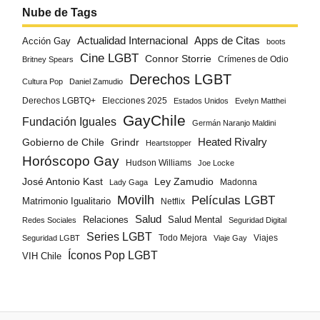
Nube de Tags
Actualidad Internacional
Apps de Citas
Acción Gay
boots
Cine LGBT
Connor Storrie
Crímenes de Odio
Britney Spears
Derechos LGBT
Cultura Pop
Daniel Zamudio
Derechos LGBTQ+
Elecciones 2025
Estados Unidos
Evelyn Matthei
GayChile
Fundación Iguales
Germán Naranjo Maldini
Gobierno de Chile
Grindr
Heated Rivalry
Heartstopper
Horóscopo Gay
Hudson Williams
Joe Locke
José Antonio Kast
Ley Zamudio
Madonna
Lady Gaga
Movilh
Películas LGBT
Matrimonio Igualitario
Netflix
Salud
Salud Mental
Relaciones
Redes Sociales
Seguridad Digital
Series LGBT
Todo Mejora
Viajes
Seguridad LGBT
Viaje Gay
Íconos Pop LGBT
VIH Chile