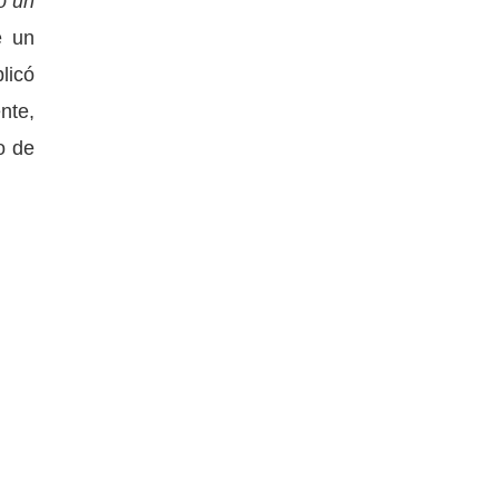
o un
e un
blicó
nte,
o de