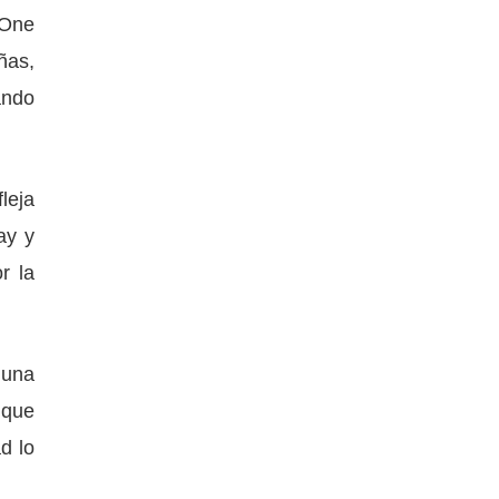
 One
ñas,
ando
leja
ay y
r la
 una
 que
d lo