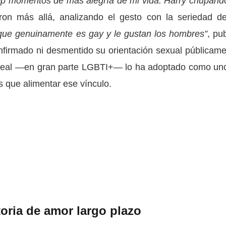
op momentos de más alegría de mi vida: Harry chupand
eron más allá, analizando el gesto con la seriedad d
 que genuinamente es gay y le gustan los hombres”
, pu
onfirmado ni desmentido su orientación sexual públicame
leal —en gran parte LGBTI+— lo ha adoptado como un
 que alimentar ese vínculo.
oria de amor largo plazo