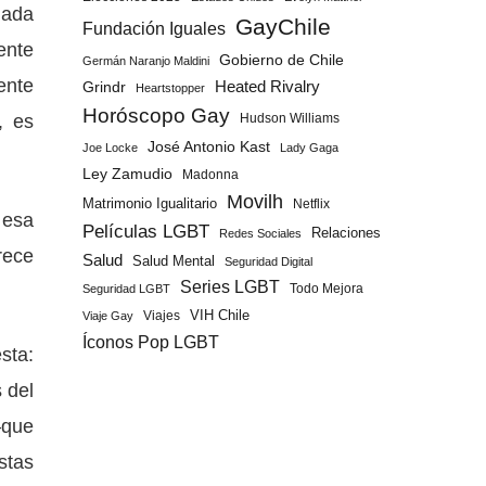
nada
GayChile
Fundación Iguales
ente
Gobierno de Chile
Germán Naranjo Maldini
ente
Grindr
Heated Rivalry
Heartstopper
Horóscopo Gay
, es
Hudson Williams
José Antonio Kast
Joe Locke
Lady Gaga
Ley Zamudio
Madonna
Movilh
Matrimonio Igualitario
Netflix
 esa
Películas LGBT
Relaciones
Redes Sociales
rece
Salud
Salud Mental
Seguridad Digital
Series LGBT
Todo Mejora
Seguridad LGBT
Viajes
VIH Chile
Viaje Gay
Íconos Pop LGBT
sta:
 del
—que
stas