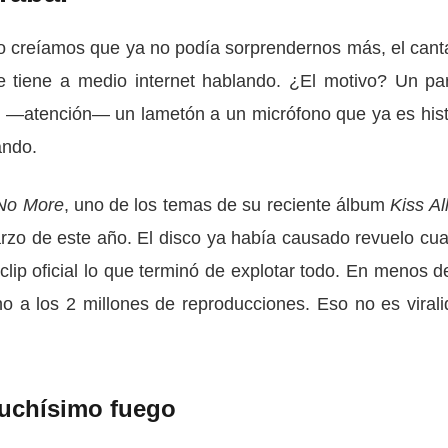
do creíamos que ya no podía sorprendernos más, el cant
e tiene a medio internet hablando. ¿El motivo? Un pa
 y —atención— un lametón a un micrófono que ya es hist
ando.
No More
, uno de los temas de su reciente álbum
Kiss Al
arzo de este año. El disco ya había causado revuelo cu
oclip oficial lo que terminó de explotar todo. En menos d
o a los 2 millones de reproducciones. Eso no es virali
muchísimo fuego