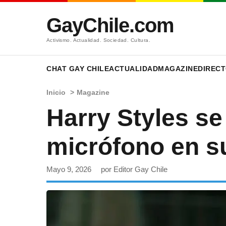
GayChile.com
Activismo. Actualidad. Sociedad. Cultura.
CHAT GAY CHILE
ACTUALIDAD
MAGAZINE
DIRECT
Inicio
>
Magazine
Harry Styles s
micrófono en s
Mayo 9, 2026
por Editor Gay Chile