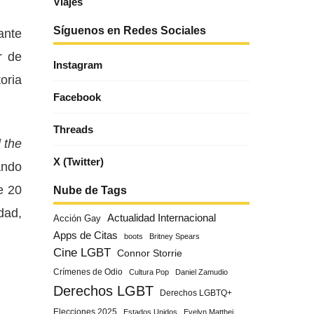
Viajes
Síguenos en Redes Sociales
ante
r de
Instagram
oria
Facebook
Threads
l the
X (Twitter)
ando
e 20
Nube de Tags
dad,
Actualidad Internacional
Acción Gay
Apps de Citas
boots
Britney Spears
Cine LGBT
Connor Storrie
Crímenes de Odio
Cultura Pop
Daniel Zamudio
Derechos LGBT
Derechos LGBTQ+
Elecciones 2025
Estados Unidos
Evelyn Matthei