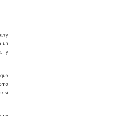
arry
a un
al y
 que
como
e si