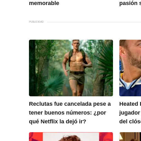
memorable
pasión 
PUBLICIDAD
Reclutas fue cancelada pese a
Heated R
tener buenos números: ¿por
jugador 
qué Netflix la dejó ir?
del clós