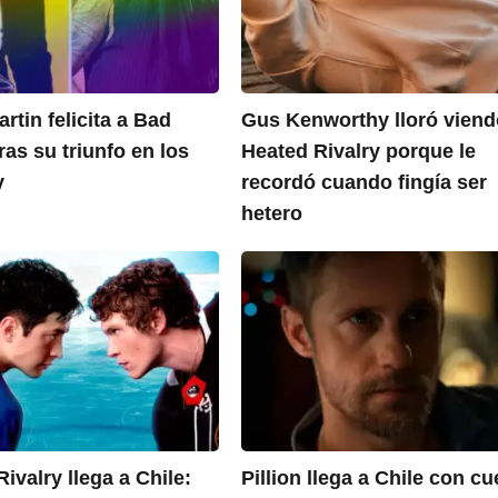
rtin felicita a Bad
Gus Kenworthy lloró vien
as su triunfo en los
Heated Rivalry porque le
y
recordó cuando fingía ser
hetero
ivalry llega a Chile:
Pillion llega a Chile con cu