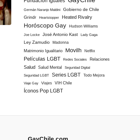
GayChile
Fundación Iguales
Gobierno de Chile
Germán Naranjo Maldini
Grindr
Heated Rivalry
Heartstopper
Horóscopo Gay
Hudson Williams
José Antonio Kast
Joe Locke
Lady Gaga
Ley Zamudio
Madonna
Movilh
Matrimonio Igualitario
Netflix
Películas LGBT
Relaciones
Redes Sociales
Salud
Salud Mental
Seguridad Digital
Series LGBT
Todo Mejora
Seguridad LGBT
Viajes
VIH Chile
Viaje Gay
Íconos Pop LGBT
GayChile.com