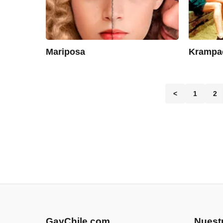
Mariposa
Krampac
<
1
2
GayChile.com
Nuest