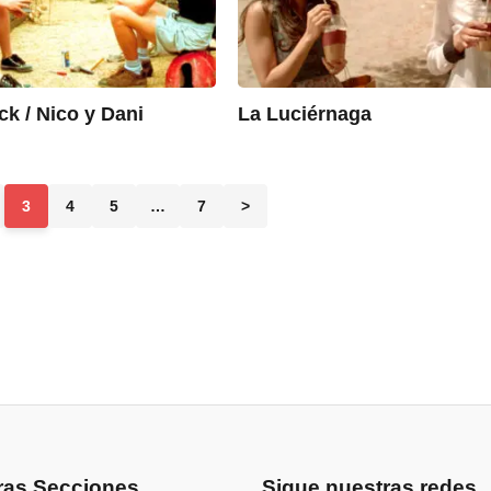
k / Nico y Dani
La Luciérnaga
3
4
5
…
7
>
ras Secciones
Sigue nuestras redes