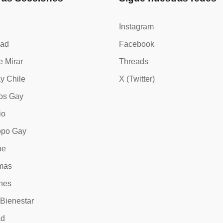
Instagram
dad
Facebook
e Mirar
Threads
y Chile
X (Twitter)
os Gay
io
opo Gay
ne
mas
nes
 Bienestar
ad