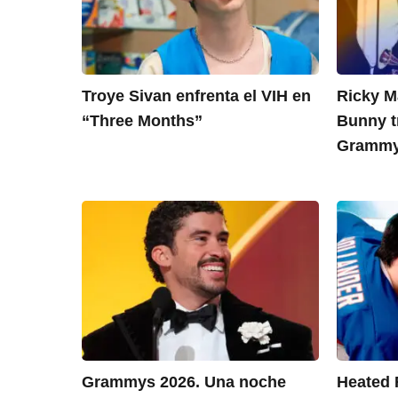
Troye Sivan enfrenta el VIH en
Ricky Ma
“Three Months”
Bunny tr
Gramm
Grammys 2026. Una noche
Heated R