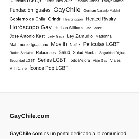
Derechos LGBTQ+
Elecciones 2025
Estados Unidos
Evelyn Matthei
GayChile
Fundación Iguales
Germán Naranjo Maldini
Gobierno de Chile
Grindr
Heated Rivalry
Heartstopper
Horóscopo Gay
Hudson Williams
Joe Locke
José Antonio Kast
Ley Zamudio
Madonna
Lady Gaga
Movilh
Películas LGBT
Matrimonio Igualitario
Netflix
Salud
Salud Mental
Relaciones
Redes Sociales
Seguridad Digital
Series LGBT
Todo Mejora
Viajes
Seguridad LGBT
Viaje Gay
Íconos Pop LGBT
VIH Chile
GayChile.com
GayChile.com
es un portal dedicado a la comunidad