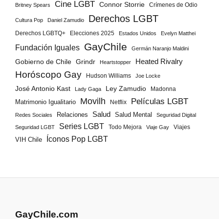
Cine LGBT
Connor Storrie
Crímenes de Odio
Britney Spears
Derechos LGBT
Cultura Pop
Daniel Zamudio
Derechos LGBTQ+
Elecciones 2025
Estados Unidos
Evelyn Matthei
GayChile
Fundación Iguales
Germán Naranjo Maldini
Gobierno de Chile
Grindr
Heated Rivalry
Heartstopper
Horóscopo Gay
Hudson Williams
Joe Locke
José Antonio Kast
Ley Zamudio
Madonna
Lady Gaga
Movilh
Películas LGBT
Matrimonio Igualitario
Netflix
Salud
Salud Mental
Relaciones
Redes Sociales
Seguridad Digital
Series LGBT
Todo Mejora
Viajes
Seguridad LGBT
Viaje Gay
Íconos Pop LGBT
VIH Chile
GayChile.com