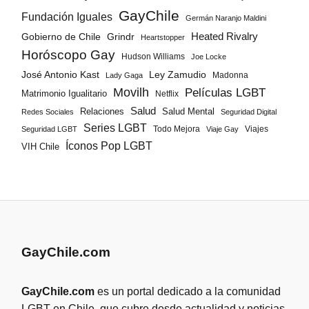
GayChile
Fundación Iguales
Germán Naranjo Maldini
Gobierno de Chile
Grindr
Heated Rivalry
Heartstopper
Horóscopo Gay
Hudson Williams
Joe Locke
José Antonio Kast
Ley Zamudio
Madonna
Lady Gaga
Movilh
Películas LGBT
Matrimonio Igualitario
Netflix
Salud
Salud Mental
Relaciones
Redes Sociales
Seguridad Digital
Series LGBT
Todo Mejora
Viajes
Seguridad LGBT
Viaje Gay
Íconos Pop LGBT
VIH Chile
GayChile.com
GayChile.com
es un portal dedicado a la comunidad
LGBT en Chile, que cubre desde actualidad y noticias