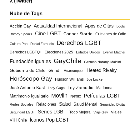
X (Twitter)
Nube de Tags
Actualidad Internacional
Apps de Citas
Acción Gay
boots
Cine LGBT
Connor Storrie
Crímenes de Odio
Britney Spears
Derechos LGBT
Cultura Pop
Daniel Zamudio
Derechos LGBTQ+
Elecciones 2025
Estados Unidos
Evelyn Matthei
GayChile
Fundación Iguales
Germán Naranjo Maldini
Gobierno de Chile
Grindr
Heated Rivalry
Heartstopper
Horóscopo Gay
Hudson Williams
Joe Locke
José Antonio Kast
Ley Zamudio
Madonna
Lady Gaga
Movilh
Películas LGBT
Matrimonio Igualitario
Netflix
Salud
Salud Mental
Relaciones
Redes Sociales
Seguridad Digital
Series LGBT
Todo Mejora
Viajes
Seguridad LGBT
Viaje Gay
Íconos Pop LGBT
VIH Chile