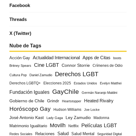
Facebook
Threads
X (Twitter)
Nube de Tags
Actualidad Internacional
Apps de Citas
Acción Gay
boots
Cine LGBT
Connor Storrie
Crímenes de Odio
Britney Spears
Derechos LGBT
Cultura Pop
Daniel Zamudio
Derechos LGBTQ+
Elecciones 2025
Estados Unidos
Evelyn Matthei
GayChile
Fundación Iguales
Germán Naranjo Maldini
Gobierno de Chile
Grindr
Heated Rivalry
Heartstopper
Horóscopo Gay
Hudson Williams
Joe Locke
José Antonio Kast
Ley Zamudio
Madonna
Lady Gaga
Movilh
Películas LGBT
Matrimonio Igualitario
Netflix
Salud
Salud Mental
Relaciones
Redes Sociales
Seguridad Digital