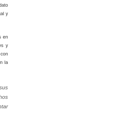
dato
al y
s en
es y
 con
n la
 sus
hos
ntar