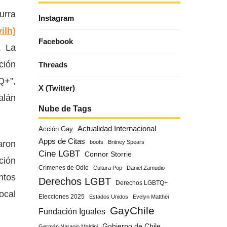
urra
Instagram
ilh)
Facebook
. La
ción
Threads
Q+”,
X (Twitter)
alán
Nube de Tags
Actualidad Internacional
Acción Gay
Apps de Citas
aron
boots
Britney Spears
Cine LGBT
Connor Storrie
ción
Crímenes de Odio
Cultura Pop
Daniel Zamudio
ntos
Derechos LGBT
Derechos LGBTQ+
ocal
Elecciones 2025
Estados Unidos
Evelyn Matthei
GayChile
Fundación Iguales
Gobierno de Chile
Germán Naranjo Maldini