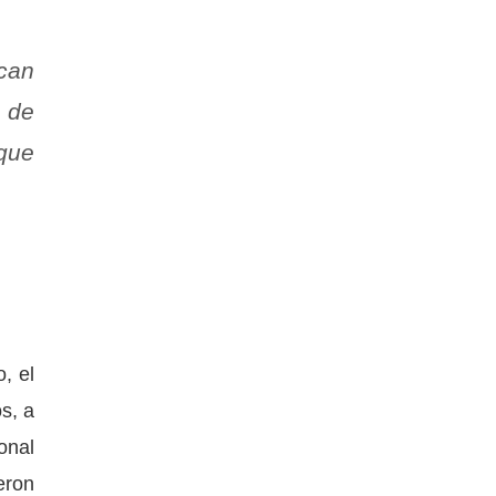
zcan
 de
 que
, el
s, a
onal
eron