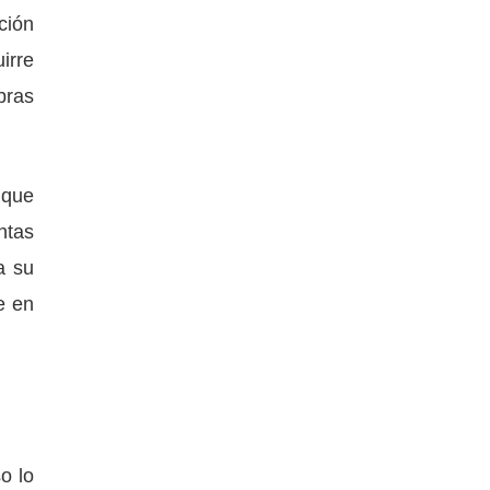
ción
irre
bras
 que
ntas
a su
e en
o lo