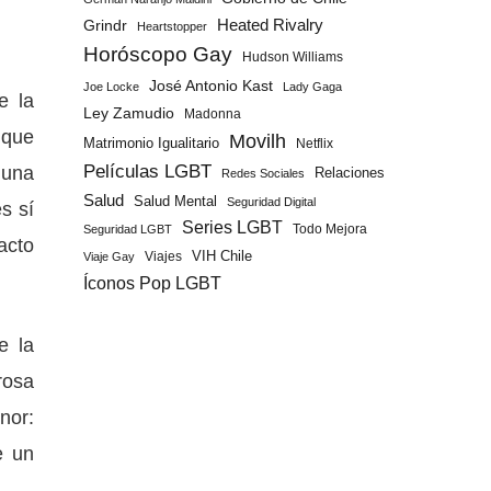
Grindr
Heated Rivalry
Heartstopper
Horóscopo Gay
Hudson Williams
José Antonio Kast
Joe Locke
Lady Gaga
e la
Ley Zamudio
Madonna
 que
Movilh
Matrimonio Igualitario
Netflix
guna
Películas LGBT
Relaciones
Redes Sociales
Salud
Salud Mental
Seguridad Digital
s sí
Series LGBT
Todo Mejora
Seguridad LGBT
acto
Viajes
VIH Chile
Viaje Gay
Íconos Pop LGBT
e la
rosa
nor:
e un