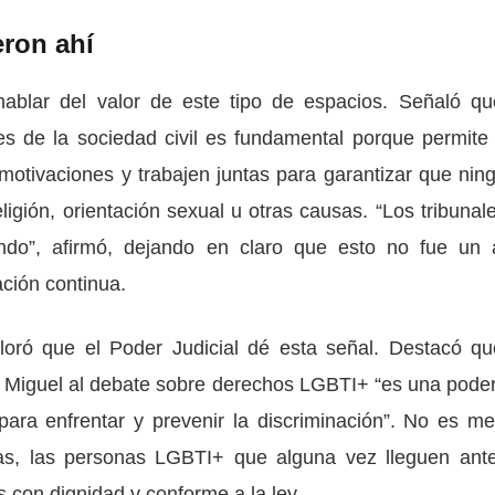
eron ahí
ablar del valor de este tipo de espacios. Señaló qu
nes de la sociedad civil es fundamental porque permite
otivaciones y trabajen juntas para garantizar que nin
igión, orientación sexual u otras causas. “Los tribunale
ndo”, afirmó, dejando en claro que esto no fue un 
ción continua.
loró que el Poder Judicial dé esta señal. Destacó qu
n Miguel al debate sobre derechos LGBTI+ “es una pode
ara enfrentar y prevenir la discriminación”. No es me
mas, las personas LGBTI+ que alguna vez lleguen ant
s con dignidad y conforme a la ley.