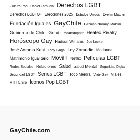
Derechos LGBT
Cultura Pop
Daniel Zamudio
Derechos LGBTQ+
Elecciones 2025
Estados Unidos
Evelyn Matthei
GayChile
Fundación Iguales
Germán Naranjo Maldini
Gobierno de Chile
Grindr
Heated Rivalry
Heartstopper
Horóscopo Gay
Hudson Williams
Joe Locke
José Antonio Kast
Ley Zamudio
Madonna
Lady Gaga
Movilh
Películas LGBT
Matrimonio Igualitario
Netflix
Salud
Salud Mental
Relaciones
Redes Sociales
Seguridad Digital
Series LGBT
Todo Mejora
Viajes
Seguridad LGBT
Viaje Gay
Íconos Pop LGBT
VIH Chile
GayChile.com