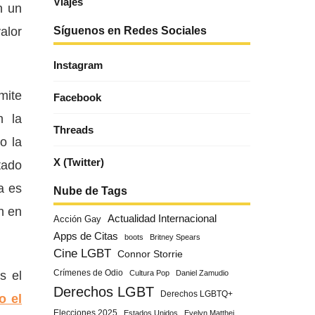
Viajes
n un
alor
Síguenos en Redes Sociales
Instagram
mite
Facebook
n la
Threads
o la
X (Twitter)
tado
a es
Nube de Tags
n en
Actualidad Internacional
Acción Gay
Apps de Citas
boots
Britney Spears
Cine LGBT
Connor Storrie
s el
Crímenes de Odio
Cultura Pop
Daniel Zamudio
Derechos LGBT
Derechos LGBTQ+
o el
Elecciones 2025
Estados Unidos
Evelyn Matthei