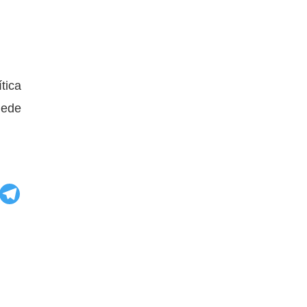
tica
uede