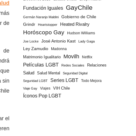
alud
GayChile
Fundación Iguales
 más
Gobierno de Chile
Germán Naranjo Maldini
r de
Grindr
Heated Rivalry
Heartstopper
Horóscopo Gay
Hudson Williams
José Antonio Kast
Joe Locke
Lady Gaga
Ley Zamudio
Madonna
o de
Movilh
Matrimonio Igualitario
Netflix
ndrá
Películas LGBT
Relaciones
Redes Sociales
 que
Salud
Salud Mental
Seguridad Digital
 sin
Series LGBT
Todo Mejora
Seguridad LGBT
Viajes
VIH Chile
Viaje Gay
hile
Íconos Pop LGBT
r el
eren