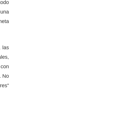
todo
 una
meta
 las
les,
 con
. No
res”