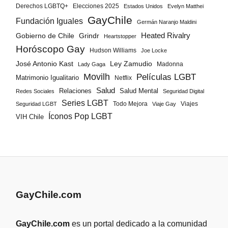
Derechos LGBTQ+
Elecciones 2025
Estados Unidos
Evelyn Matthei
GayChile
Fundación Iguales
Germán Naranjo Maldini
Gobierno de Chile
Grindr
Heated Rivalry
Heartstopper
Horóscopo Gay
Hudson Williams
Joe Locke
José Antonio Kast
Ley Zamudio
Madonna
Lady Gaga
Movilh
Películas LGBT
Matrimonio Igualitario
Netflix
Salud
Salud Mental
Relaciones
Redes Sociales
Seguridad Digital
Series LGBT
Todo Mejora
Viajes
Seguridad LGBT
Viaje Gay
Íconos Pop LGBT
VIH Chile
GayChile.com
GayChile.com
es un portal dedicado a la comunidad