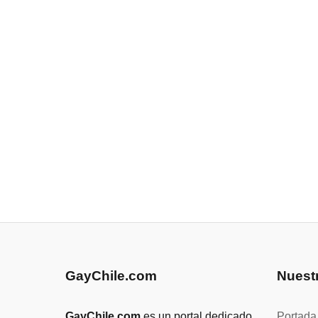
GayChile.com
Nuest
GayChile.com
es un portal dedicado
Portada