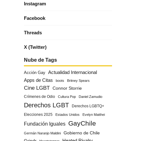
Instagram
Facebook
Threads
X (Twitter)
Nube de Tags
Actualidad Internacional
Acción Gay
Apps de Citas
boots
Britney Spears
Cine LGBT
Connor Storrie
Crímenes de Odio
Cultura Pop
Daniel Zamudio
Derechos LGBT
Derechos LGBTQ+
Elecciones 2025
Estados Unidos
Evelyn Matthei
GayChile
Fundación Iguales
Gobierno de Chile
Germán Naranjo Maldini
Grindr
Heated Rivalry