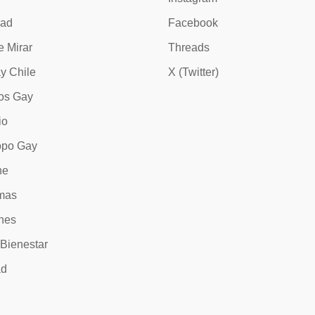
dad
Facebook
e Mirar
Threads
y Chile
X (Twitter)
os Gay
io
opo Gay
ne
mas
nes
 Bienestar
ad