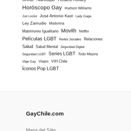
Heartstopper
Horóscopo Gay
Hudson Williams
José Antonio Kast
Joe Locke
Lady Gaga
Ley Zamudio
Madonna
Movilh
Matrimonio Igualitario
Netflix
Películas LGBT
Relaciones
Redes Sociales
Salud
Salud Mental
Seguridad Digital
Series LGBT
Todo Mejora
Seguridad LGBT
Viajes
VIH Chile
Viaje Gay
Íconos Pop LGBT
GayChile.com
Mapa del Sitio