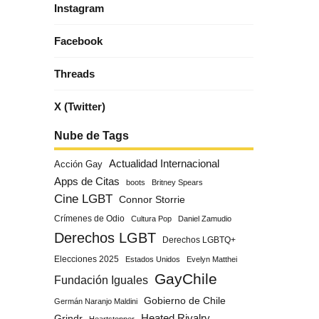
Instagram
Facebook
Threads
X (Twitter)
Nube de Tags
Actualidad Internacional
Acción Gay
Apps de Citas
boots
Britney Spears
Cine LGBT
Connor Storrie
Crímenes de Odio
Cultura Pop
Daniel Zamudio
Derechos LGBT
Derechos LGBTQ+
Elecciones 2025
Estados Unidos
Evelyn Matthei
GayChile
Fundación Iguales
Gobierno de Chile
Germán Naranjo Maldini
Grindr
Heated Rivalry