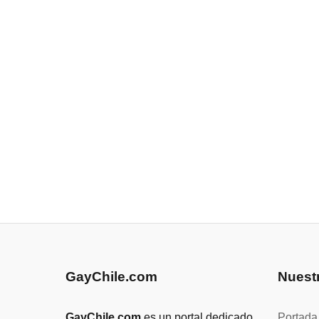
GayChile.com
Nuest
GayChile.com
es un portal dedicado
Portada