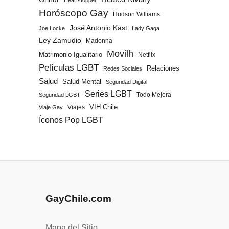
Heartstopper
Horóscopo Gay
Hudson Williams
José Antonio Kast
Joe Locke
Lady Gaga
Ley Zamudio
Madonna
Movilh
Matrimonio Igualitario
Netflix
Películas LGBT
Relaciones
Redes Sociales
Salud
Salud Mental
Seguridad Digital
Series LGBT
Todo Mejora
Seguridad LGBT
Viajes
VIH Chile
Viaje Gay
Íconos Pop LGBT
GayChile.com
Mapa del Sitio