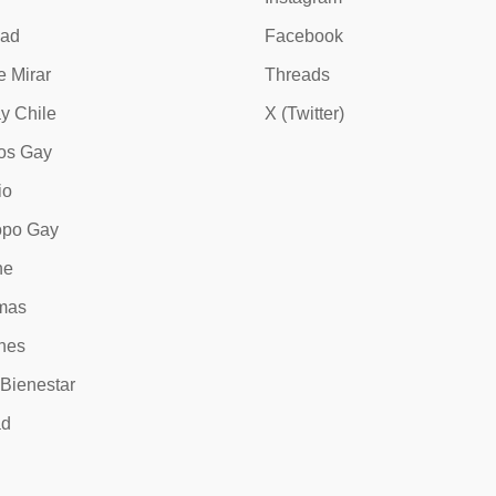
dad
Facebook
e Mirar
Threads
y Chile
X (Twitter)
os Gay
io
opo Gay
ne
mas
nes
 Bienestar
ad