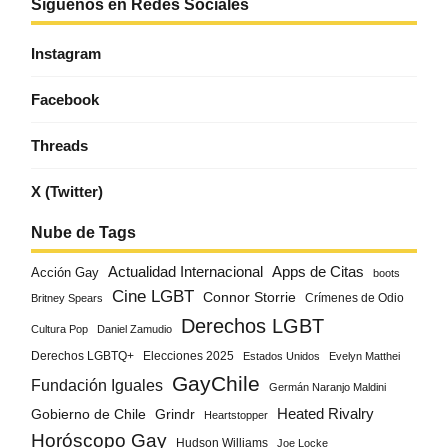
Síguenos en Redes Sociales
Instagram
Facebook
Threads
X (Twitter)
Nube de Tags
Actualidad Internacional
Apps de Citas
Acción Gay
boots
Cine LGBT
Connor Storrie
Crímenes de Odio
Britney Spears
Derechos LGBT
Cultura Pop
Daniel Zamudio
Derechos LGBTQ+
Elecciones 2025
Estados Unidos
Evelyn Matthei
GayChile
Fundación Iguales
Germán Naranjo Maldini
Gobierno de Chile
Grindr
Heated Rivalry
Heartstopper
Horóscopo Gay
Hudson Williams
Joe Locke