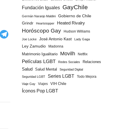
GayChile
Fundación Iguales
Gobierno de Chile
Germán Naranjo Maldini
Grindr
Heated Rivalry
Heartstopper
Horóscopo Gay
Hudson Williams
José Antonio Kast
Joe Locke
Lady Gaga
Ley Zamudio
Madonna
Movilh
Matrimonio Igualitario
Netflix
Películas LGBT
Relaciones
Redes Sociales
Salud
Salud Mental
Seguridad Digital
Series LGBT
Todo Mejora
Seguridad LGBT
Viajes
VIH Chile
Viaje Gay
Íconos Pop LGBT