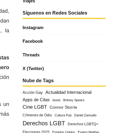
Viajes
dad,
Síguenos en Redes Sociales
edan
Instagram
, la
Facebook
Threads
stas
nero
X (Twitter)
ción
Nube de Tags
Actualidad Internacional
Acción Gay
Apps de Citas
boots
Britney Spears
s un
Cine LGBT
Connor Storrie
 más
Crímenes de Odio
Cultura Pop
Daniel Zamudio
Derechos LGBT
Derechos LGBTQ+
Elecciones 2025
Estados Unidos
Evelyn Matthei