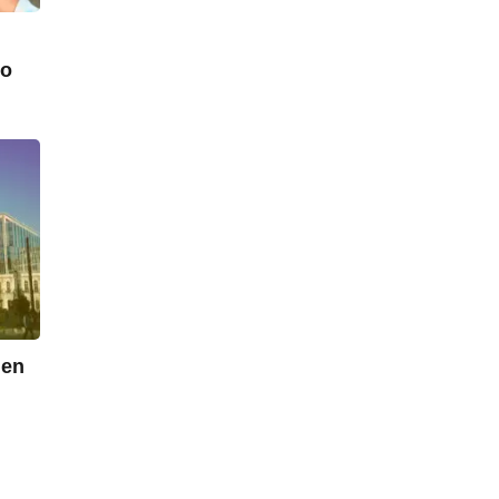
do
 en