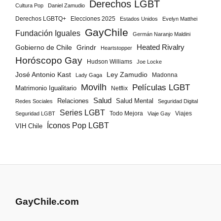
Derechos LGBT
Cultura Pop
Daniel Zamudio
Derechos LGBTQ+
Elecciones 2025
Estados Unidos
Evelyn Matthei
GayChile
Fundación Iguales
Germán Naranjo Maldini
Gobierno de Chile
Grindr
Heated Rivalry
Heartstopper
Horóscopo Gay
Hudson Williams
Joe Locke
José Antonio Kast
Ley Zamudio
Madonna
Lady Gaga
Movilh
Películas LGBT
Matrimonio Igualitario
Netflix
Salud
Salud Mental
Relaciones
Redes Sociales
Seguridad Digital
Series LGBT
Todo Mejora
Viajes
Seguridad LGBT
Viaje Gay
Íconos Pop LGBT
VIH Chile
GayChile.com