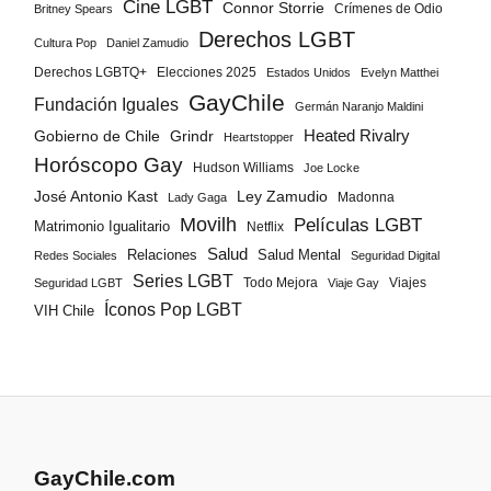
Cine LGBT
Connor Storrie
Crímenes de Odio
Britney Spears
Derechos LGBT
Cultura Pop
Daniel Zamudio
Derechos LGBTQ+
Elecciones 2025
Estados Unidos
Evelyn Matthei
GayChile
Fundación Iguales
Germán Naranjo Maldini
Gobierno de Chile
Grindr
Heated Rivalry
Heartstopper
Horóscopo Gay
Hudson Williams
Joe Locke
José Antonio Kast
Ley Zamudio
Madonna
Lady Gaga
Movilh
Películas LGBT
Matrimonio Igualitario
Netflix
Salud
Salud Mental
Relaciones
Redes Sociales
Seguridad Digital
Series LGBT
Todo Mejora
Viajes
Seguridad LGBT
Viaje Gay
Íconos Pop LGBT
VIH Chile
GayChile.com