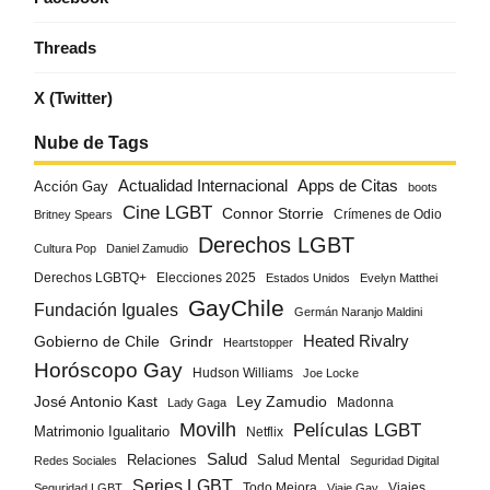
Threads
X (Twitter)
Nube de Tags
Actualidad Internacional
Apps de Citas
Acción Gay
boots
Cine LGBT
Connor Storrie
Crímenes de Odio
Britney Spears
Derechos LGBT
Cultura Pop
Daniel Zamudio
Derechos LGBTQ+
Elecciones 2025
Estados Unidos
Evelyn Matthei
GayChile
Fundación Iguales
Germán Naranjo Maldini
Gobierno de Chile
Grindr
Heated Rivalry
Heartstopper
Horóscopo Gay
Hudson Williams
Joe Locke
José Antonio Kast
Ley Zamudio
Madonna
Lady Gaga
Movilh
Películas LGBT
Matrimonio Igualitario
Netflix
Salud
Salud Mental
Relaciones
Redes Sociales
Seguridad Digital
Series LGBT
Todo Mejora
Viajes
Seguridad LGBT
Viaje Gay