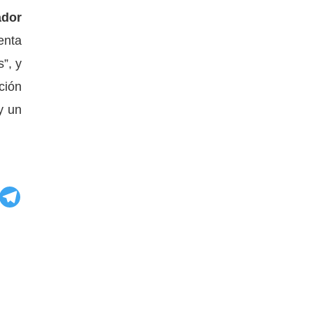
ador
enta
”, y
ción
y un