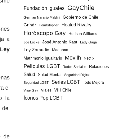
ismo
GayChile
Fundación Iguales
Gobierno de Chile
Germán Naranjo Maldini
Grindr
Heated Rivalry
Heartstopper
ones
Horóscopo Gay
Hudson Williams
ja a
José Antonio Kast
Joe Locke
Lady Gaga
Ley
Ley Zamudio
Madonna
Movilh
Matrimonio Igualitario
Netflix
Películas LGBT
Relaciones
Redes Sociales
Salud
Salud Mental
Seguridad Digital
onas
Series LGBT
Todo Mejora
Seguridad LGBT
a el
Viajes
VIH Chile
Viaje Gay
o la
Íconos Pop LGBT
 del
o de