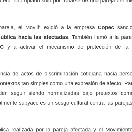
 era inapropiado solo por tratarse de una pareja del m
pareja, el Movilh exigió a la empresa
Copec
sanci
ública hacia las afectadas
. También llamó a la pare
AC
y a activar el mecanismo de protección de la
encia de actos de discriminación cotidiana hacia pers
ontextos tan simples como una expresión de afecto. Par
eden seguir siendo normalizadas bajo pretextos com
lmente subyace es un sesgo cultural contra las parejas
ica realizada por la pareja afectada y el Movimient