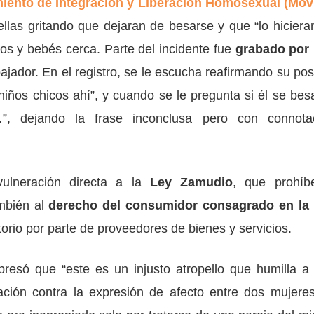
iento de Integración y Liberación Homosexual (Movi
 ellas gritando que dejaran de besarse y que “lo hiciera
os y bebés cerca. Parte del incidente fue
grabado por
bajador. En el registro, se le escucha reafirmando su pos
iños chicos ahí”, y cuando se le pregunta si él se bes
, dejando la frase inconclusa pero con connota
vulneración directa a la
Ley Zamudio
, que prohíb
ambién al
derecho del consumidor consagrado en la
atorio por parte de proveedores de bienes y servicios.
presó que “este es un injusto atropello que humilla a
ación contra la expresión de afecto entre dos mujeres