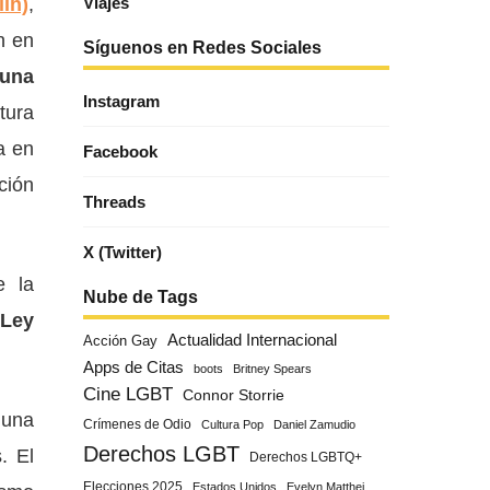
lh)
,
Viajes
n en
Síguenos en Redes Sociales
 una
Instagram
tura
a en
Facebook
ción
Threads
X (Twitter)
e la
Nube de Tags
 Ley
Actualidad Internacional
Acción Gay
Apps de Citas
boots
Britney Spears
Cine LGBT
Connor Storrie
 una
Crímenes de Odio
Cultura Pop
Daniel Zamudio
Derechos LGBT
. El
Derechos LGBTQ+
Elecciones 2025
Estados Unidos
Evelyn Matthei