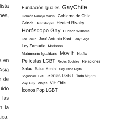
ista
GayChile
Fundación Iguales
nes,
Gobierno de Chile
Germán Naranjo Maldini
Grindr
Heated Rivalry
Heartstopper
Horóscopo Gay
Hudson Williams
José Antonio Kast
Joe Locke
Lady Gaga
Ley Zamudio
Madonna
Movilh
Matrimonio Igualitario
Netflix
s en
Películas LGBT
Relaciones
Redes Sociales
Salud
Asia
Salud Mental
Seguridad Digital
Series LGBT
Todo Mejora
Seguridad LGBT
n de
Viajes
VIH Chile
Viaje Gay
uido
Íconos Pop LGBT
 las
n la
ica.