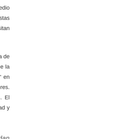
edio
stas
itan
a de
e la
” en
res.
. El
ad y
ndan