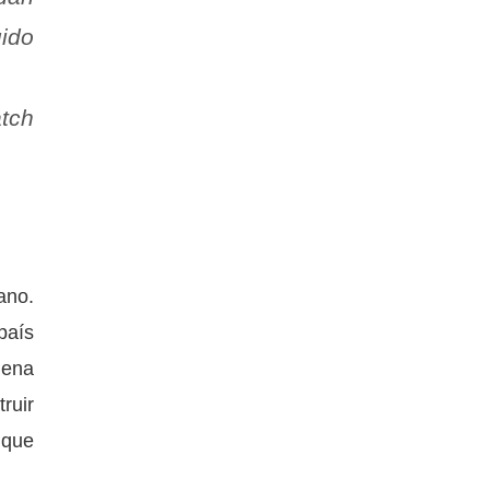
ido
tch
ano.
país
lena
ruir
 que