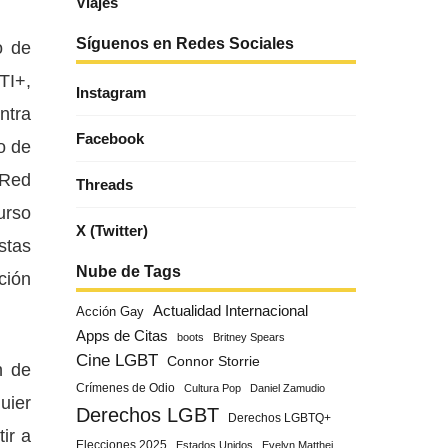
Viajes
Síguenos en Redes Sociales
o de
TI+,
Instagram
ntra
Facebook
o de
 Red
Threads
urso
X (Twitter)
stas
Nube de Tags
ción
Actualidad Internacional
Acción Gay
Apps de Citas
boots
Britney Spears
Cine LGBT
Connor Storrie
n de
Crímenes de Odio
Cultura Pop
Daniel Zamudio
uier
Derechos LGBT
Derechos LGBTQ+
ir a
Elecciones 2025
Estados Unidos
Evelyn Matthei