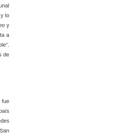
unal
y lo
eo y
ta a
le”.
s de
 fue
país
edes
 San