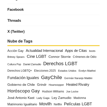
Facebook
Threads
X (Twitter)
Nube de Tags
Actualidad Internacional
Apps de Citas
Acción Gay
boots
Cine LGBT
Connor Storrie
Crímenes de Odio
Britney Spears
Derechos LGBT
Cultura Pop
Daniel Zamudio
Derechos LGBTQ+
Elecciones 2025
Estados Unidos
Evelyn Matthei
GayChile
Fundación Iguales
Germán Naranjo Maldini
Gobierno de Chile
Grindr
Heated Rivalry
Heartstopper
Horóscopo Gay
Hudson Williams
Joe Locke
José Antonio Kast
Ley Zamudio
Madonna
Lady Gaga
Movilh
Películas LGBT
Matrimonio Igualitario
Netflix