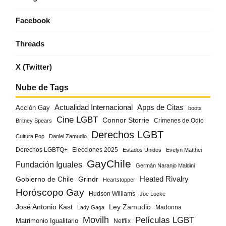
Facebook
Threads
X (Twitter)
Nube de Tags
Actualidad Internacional
Apps de Citas
Acción Gay
boots
Cine LGBT
Connor Storrie
Crímenes de Odio
Britney Spears
Derechos LGBT
Cultura Pop
Daniel Zamudio
Derechos LGBTQ+
Elecciones 2025
Estados Unidos
Evelyn Matthei
GayChile
Fundación Iguales
Germán Naranjo Maldini
Gobierno de Chile
Grindr
Heated Rivalry
Heartstopper
Horóscopo Gay
Hudson Williams
Joe Locke
José Antonio Kast
Ley Zamudio
Madonna
Lady Gaga
Movilh
Películas LGBT
Matrimonio Igualitario
Netflix