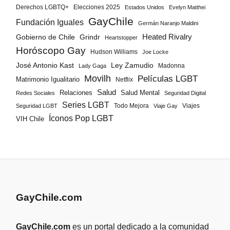
Derechos LGBTQ+
Elecciones 2025
Estados Unidos
Evelyn Matthei
GayChile
Fundación Iguales
Germán Naranjo Maldini
Gobierno de Chile
Grindr
Heated Rivalry
Heartstopper
Horóscopo Gay
Hudson Williams
Joe Locke
José Antonio Kast
Ley Zamudio
Madonna
Lady Gaga
Movilh
Películas LGBT
Matrimonio Igualitario
Netflix
Salud
Salud Mental
Relaciones
Redes Sociales
Seguridad Digital
Series LGBT
Todo Mejora
Viajes
Seguridad LGBT
Viaje Gay
Íconos Pop LGBT
VIH Chile
GayChile.com
GayChile.com
es un portal dedicado a la comunidad