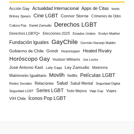
Actualidad Internacional
Apps de Citas
Acción Gay
boots
Cine LGBT
Connor Storrie
Crímenes de Odio
Britney Spears
Derechos LGBT
Cultura Pop
Daniel Zamudio
Derechos LGBTQ+
Elecciones 2025
Estados Unidos
Evelyn Matthei
GayChile
Fundación Iguales
Germán Naranjo Maldini
Gobierno de Chile
Grindr
Heated Rivalry
Heartstopper
Horóscopo Gay
Hudson Williams
Joe Locke
José Antonio Kast
Ley Zamudio
Madonna
Lady Gaga
Movilh
Películas LGBT
Matrimonio Igualitario
Netflix
Salud
Salud Mental
Relaciones
Redes Sociales
Seguridad Digital
Series LGBT
Todo Mejora
Viajes
Seguridad LGBT
Viaje Gay
Íconos Pop LGBT
VIH Chile