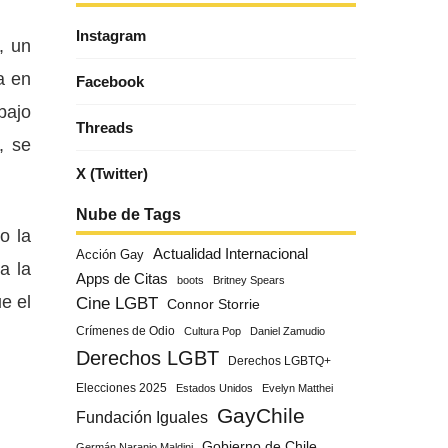
Instagram
, un
a en
Facebook
bajo
Threads
, se
X (Twitter)
Nube de Tags
o la
Actualidad Internacional
Acción Gay
a la
Apps de Citas
boots
Britney Spears
e el
Cine LGBT
Connor Storrie
Crímenes de Odio
Cultura Pop
Daniel Zamudio
Derechos LGBT
Derechos LGBTQ+
Elecciones 2025
Estados Unidos
Evelyn Matthei
GayChile
Fundación Iguales
Gobierno de Chile
Germán Naranjo Maldini