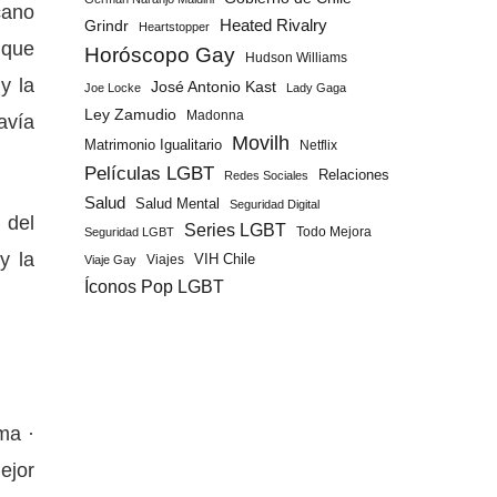
cano
Grindr
Heated Rivalry
Heartstopper
 que
Horóscopo Gay
Hudson Williams
y la
José Antonio Kast
Joe Locke
Lady Gaga
Ley Zamudio
Madonna
avía
Movilh
Matrimonio Igualitario
Netflix
Películas LGBT
Relaciones
Redes Sociales
Salud
Salud Mental
Seguridad Digital
 del
Series LGBT
Todo Mejora
Seguridad LGBT
y la
Viajes
VIH Chile
Viaje Gay
Íconos Pop LGBT
ma ·
ejor