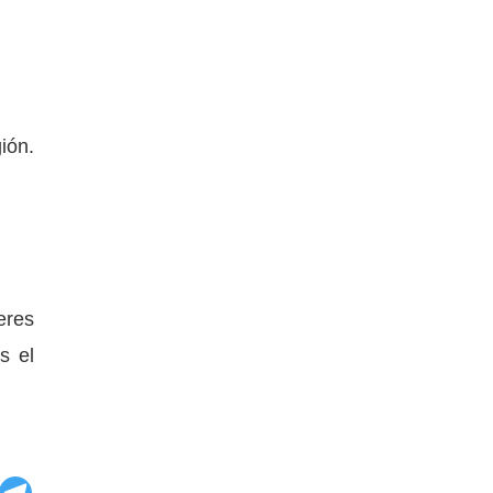
ión.
eres
s el