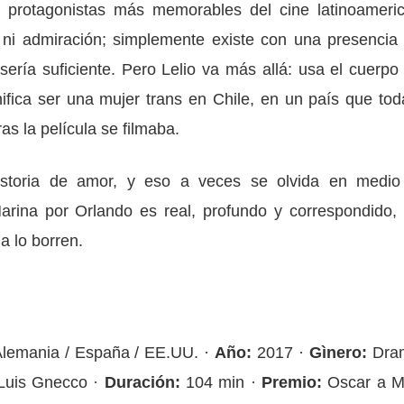
 protagonistas más memorables del cine latinoameri
 ni admiración; simplemente existe con una presencia
ería suficiente. Pero Lelio va más allá: usa el cuerpo 
ifica ser una mujer trans en Chile, en un país que tod
as la película se filmaba.
storia de amor, y eso a veces se olvida en medio
Marina por Orlando es real, profundo y correspondido, 
ia lo borren.
Alemania / España / EE.UU. ·
Año:
2017 ·
Gìnero:
Dra
Luis Gnecco ·
Duración:
104 min ·
Premio:
Oscar a M