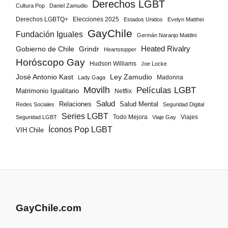
Derechos LGBT
Cultura Pop
Daniel Zamudio
Derechos LGBTQ+
Elecciones 2025
Estados Unidos
Evelyn Matthei
GayChile
Fundación Iguales
Germán Naranjo Maldini
Gobierno de Chile
Grindr
Heated Rivalry
Heartstopper
Horóscopo Gay
Hudson Williams
Joe Locke
José Antonio Kast
Ley Zamudio
Madonna
Lady Gaga
Movilh
Películas LGBT
Matrimonio Igualitario
Netflix
Salud
Salud Mental
Relaciones
Redes Sociales
Seguridad Digital
Series LGBT
Todo Mejora
Viajes
Seguridad LGBT
Viaje Gay
Íconos Pop LGBT
VIH Chile
GayChile.com