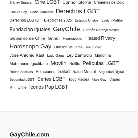
Cine LGBT
Connor Storrie
Crímenes de Odio
Britney Spears
Derechos LGBT
Cultura Pop
Daniel Zamudio
Derechos LGBTQ+
Elecciones 2025
Estados Unidos
Evelyn Matthei
GayChile
Fundación Iguales
Germán Naranjo Maldini
Gobierno de Chile
Grindr
Heated Rivalry
Heartstopper
Horóscopo Gay
Hudson Williams
Joe Locke
José Antonio Kast
Ley Zamudio
Madonna
Lady Gaga
Movilh
Películas LGBT
Matrimonio Igualitario
Netflix
Salud
Salud Mental
Relaciones
Redes Sociales
Seguridad Digital
Series LGBT
Todo Mejora
Viajes
Seguridad LGBT
Viaje Gay
Íconos Pop LGBT
VIH Chile
GayChile.com