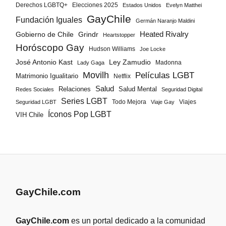
Derechos LGBTQ+
Elecciones 2025
Estados Unidos
Evelyn Matthei
GayChile
Fundación Iguales
Germán Naranjo Maldini
Gobierno de Chile
Grindr
Heated Rivalry
Heartstopper
Horóscopo Gay
Hudson Williams
Joe Locke
José Antonio Kast
Ley Zamudio
Madonna
Lady Gaga
Movilh
Películas LGBT
Matrimonio Igualitario
Netflix
Salud
Salud Mental
Relaciones
Redes Sociales
Seguridad Digital
Series LGBT
Todo Mejora
Viajes
Seguridad LGBT
Viaje Gay
Íconos Pop LGBT
VIH Chile
GayChile.com
GayChile.com
es un portal dedicado a la comunidad