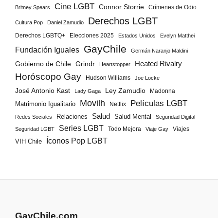
Cine LGBT
Connor Storrie
Crímenes de Odio
Britney Spears
Derechos LGBT
Cultura Pop
Daniel Zamudio
Derechos LGBTQ+
Elecciones 2025
Estados Unidos
Evelyn Matthei
GayChile
Fundación Iguales
Germán Naranjo Maldini
Gobierno de Chile
Grindr
Heated Rivalry
Heartstopper
Horóscopo Gay
Hudson Williams
Joe Locke
José Antonio Kast
Ley Zamudio
Madonna
Lady Gaga
Movilh
Películas LGBT
Matrimonio Igualitario
Netflix
Salud
Salud Mental
Relaciones
Redes Sociales
Seguridad Digital
Series LGBT
Todo Mejora
Viajes
Seguridad LGBT
Viaje Gay
Íconos Pop LGBT
VIH Chile
GayChile.com