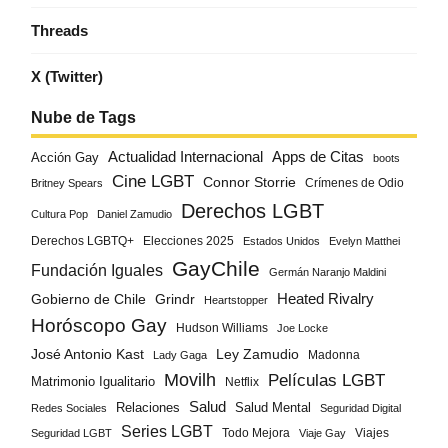
Threads
X (Twitter)
Nube de Tags
Actualidad Internacional
Apps de Citas
Acción Gay
boots
Cine LGBT
Connor Storrie
Crímenes de Odio
Britney Spears
Derechos LGBT
Cultura Pop
Daniel Zamudio
Derechos LGBTQ+
Elecciones 2025
Estados Unidos
Evelyn Matthei
GayChile
Fundación Iguales
Germán Naranjo Maldini
Gobierno de Chile
Grindr
Heated Rivalry
Heartstopper
Horóscopo Gay
Hudson Williams
Joe Locke
José Antonio Kast
Ley Zamudio
Madonna
Lady Gaga
Movilh
Películas LGBT
Matrimonio Igualitario
Netflix
Salud
Salud Mental
Relaciones
Redes Sociales
Seguridad Digital
Series LGBT
Todo Mejora
Viajes
Seguridad LGBT
Viaje Gay