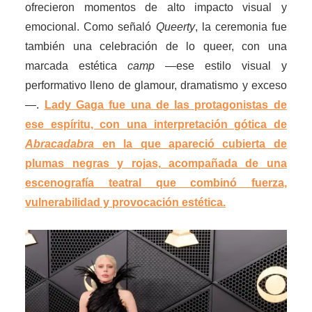
ofrecieron momentos de alto impacto visual y
emocional. Como señaló
Queerty
, la ceremonia fue
también una celebración de lo queer, con una
marcada estética
camp
—ese estilo visual y
performativo lleno de glamour, dramatismo y exceso
—.
Lady Gaga fue una de las protagonistas de
ese espíritu, con una interpretación gótica de
Abracadabra
en la que apareció cubierta de
plumas negras y rojas, acompañada de una
escenografía teatral que combinó fuerza,
vulnerabilidad y provocación estética.