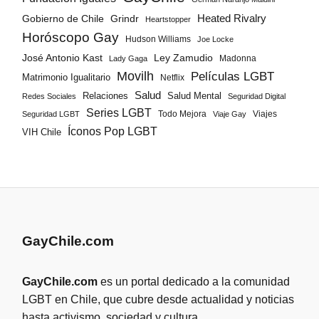
Gobierno de Chile
Grindr
Heated Rivalry
Heartstopper
Horóscopo Gay
Hudson Williams
Joe Locke
José Antonio Kast
Ley Zamudio
Madonna
Lady Gaga
Movilh
Películas LGBT
Matrimonio Igualitario
Netflix
Salud
Salud Mental
Relaciones
Redes Sociales
Seguridad Digital
Series LGBT
Todo Mejora
Viajes
Seguridad LGBT
Viaje Gay
Íconos Pop LGBT
VIH Chile
GayChile.com
GayChile.com
es un portal dedicado a la comunidad
LGBT en Chile, que cubre desde actualidad y noticias
hasta activismo, sociedad y cultura.