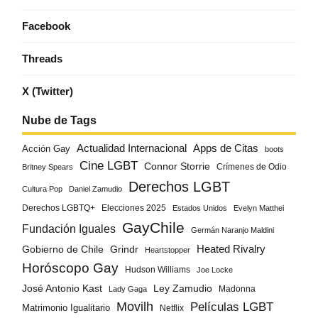
Facebook
Threads
X (Twitter)
Nube de Tags
Actualidad Internacional
Apps de Citas
Acción Gay
boots
Cine LGBT
Connor Storrie
Crímenes de Odio
Britney Spears
Derechos LGBT
Cultura Pop
Daniel Zamudio
Derechos LGBTQ+
Elecciones 2025
Estados Unidos
Evelyn Matthei
GayChile
Fundación Iguales
Germán Naranjo Maldini
Gobierno de Chile
Grindr
Heated Rivalry
Heartstopper
Horóscopo Gay
Hudson Williams
Joe Locke
José Antonio Kast
Ley Zamudio
Madonna
Lady Gaga
Movilh
Películas LGBT
Matrimonio Igualitario
Netflix