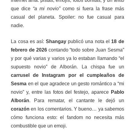
internet ama: pistas, emojis, fotos bonitas, y un texto
que dice
“a mi novio”
como si fuera la frase más
casual del planeta. Spoiler: no fue casual para
nadie.
La cosa es así:
Shangay
publicó una nota el
18 de
febrero de 2026
contando “todo sobre Juan Sesma”
y por qué varias y varios ya lo estaban llamando “el
supuesto novio” de Alborán. La chispa fue un
carrusel de Instagram por el cumpleaños de
Sesma
en el que agradece un gesto romántico a “mi
novio” y, entre las fotos del festejo, aparece
Pablo
Alborán
. Para rematar, el cantante le dejó un
corazón
en los comentarios. Y bueno… ya sabemos
cómo funciona esto: el fandom no necesita más
combustible que un emoji.