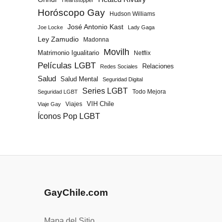
Heartstopper
Horóscopo Gay
Hudson Williams
José Antonio Kast
Joe Locke
Lady Gaga
Ley Zamudio
Madonna
Movilh
Matrimonio Igualitario
Netflix
Películas LGBT
Relaciones
Redes Sociales
Salud
Salud Mental
Seguridad Digital
Series LGBT
Todo Mejora
Seguridad LGBT
Viajes
VIH Chile
Viaje Gay
Íconos Pop LGBT
GayChile.com
Mapa del Sitio