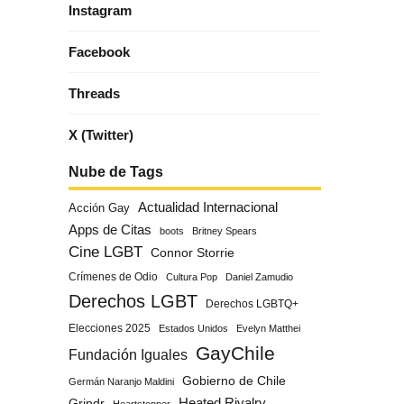
Instagram
Facebook
Threads
X (Twitter)
Nube de Tags
Actualidad Internacional
Acción Gay
Apps de Citas
boots
Britney Spears
Cine LGBT
Connor Storrie
Crímenes de Odio
Cultura Pop
Daniel Zamudio
Derechos LGBT
Derechos LGBTQ+
Elecciones 2025
Estados Unidos
Evelyn Matthei
GayChile
Fundación Iguales
Gobierno de Chile
Germán Naranjo Maldini
Grindr
Heated Rivalry