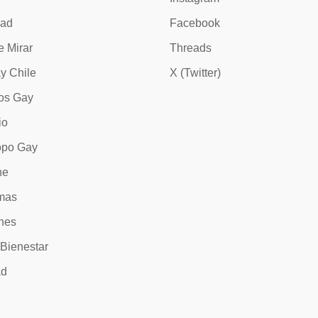
dad
Facebook
e Mirar
Threads
y Chile
X (Twitter)
os Gay
io
opo Gay
ne
mas
nes
 Bienestar
ad