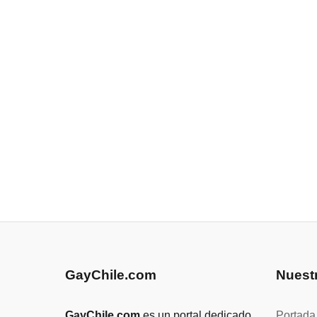
GayChile.com
Nuest
GayChile.com
es un portal dedicado
Portada